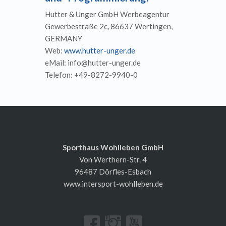
Hutter & Unger GmbH Werbeagentur
Gewerbestraße 2c, 86637 Wertingen,
GERMANY
Web:
www.hutter-unger.de
eMail: info@hutter-unger.de
Telefon: +49-8272-9940-0
Sporthaus Wohlleben GmbH
Von Werthern-Str. 4
96487 Dörfles-Esbach
www.intersport-wohlleben.de